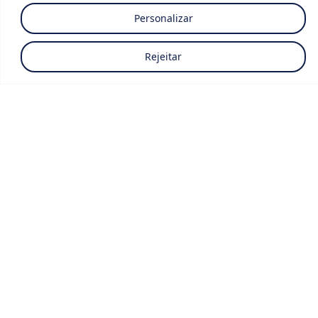
Agência
+1 década
+250 clientes
4
Personalizar
escritórios
premiada
de
mundialmente
Rejeitar
experiência
pelo
Um estudo internacional
Equipa especializada
Os nossos Escritórios