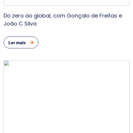
Do zero ao global, com Gonçalo de Freitas e
João C Silva
Serv
Ler mais
So
N
Clie
Bl
Cont