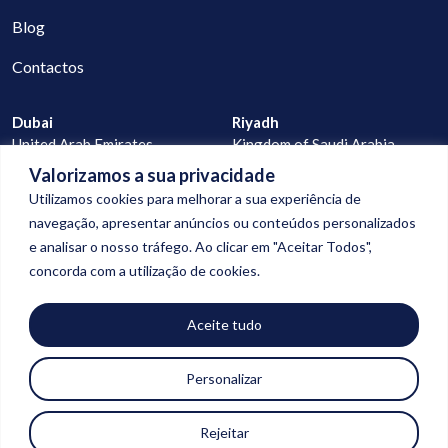
Blog
Contactos
Dubai
Riyadh
United Arab Emirates
Kingdom of Saudi Arabia
Valorizamos a sua privacidade
Lisbon
Praia
Utilizamos cookies para melhorar a sua experiência de
Portugal
Cape Verde
navegação, apresentar anúncios ou conteúdos personalizados
e analisar o nosso tráfego. Ao clicar em "Aceitar Todos",
geral@digitalconnection.pt
concorda com a utilização de cookies.
+351 913 988 058
+351 927 277 523
Aceite tudo
Personalizar
© Copyright 2026
digital connection
| Todos os direitos reservados |
Rejeitar
Política de Privacidade