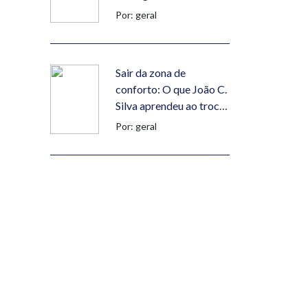
Por: geral
Sair da zona de
conforto: O que João C.
Silva aprendeu ao trocar
Portugal pelo Dubai
Por: geral
Se