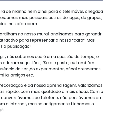
ra de manhã nem olhei para o telemóvel, chegada
es, umas mais pessoais, outras de jogos, de grupos,
ciais nos oferecem.
rtilham no nosso mural, analisamos para garantir
atractivo para representar a nossa “cara”. Mas
s a publicação!
gir, nós sabemos que é uma questão de tempo, o
oas adoram sugestões, “Se ele gosta, eu também
essência do ser ,do experimentar, afinal crescemos
mília, amigos etc.
 recordação e da nossa aprendizagem, valorizamos
s rápido, com mais qualidade e mais eficaz. Com o
o conversávamos ao telefone, não pensávamos em
m a Internet, mas se antigamente tínhamos o
e”!