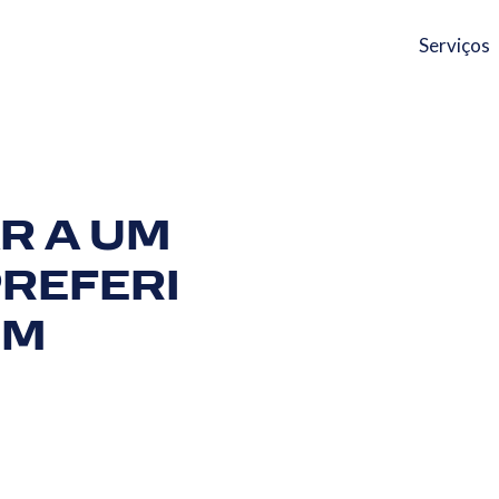
Serviços
R A UM
REFERI
OM