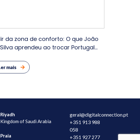
ir da zona de conforto: O que João
 Silva aprendeu ao trocar Portugal
lo Dubai
Ler mais
Riyadh
geral@digitalconnection.pt
Kingdom of Saudi Arabia
+351 913 988
058
Praia
+351 927 277