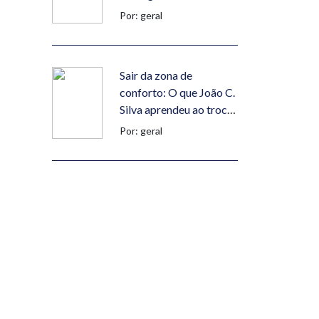
Por: geral
Sair da zona de
conforto: O que João C.
Silva aprendeu ao trocar
Portugal pelo Dubai
Por: geral
Se