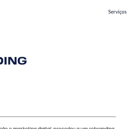
Serviços
DING
ção e marketing digital, procedeu a um rebranding,