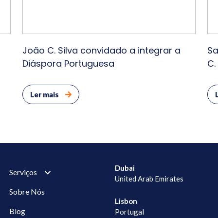
João C. Silva convidado a integrar a
Sa
Diáspora Portuguesa
C.
pe
Ler mais
Dubai
Serviços
United Arab Emirates
Sobre Nós
Lisbon
Blog
Portugal