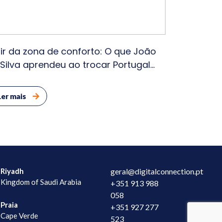
ir da zona de conforto: O que João
 Silva aprendeu ao trocar Portugal
lo Dubai
Ler mais
Riyadh
geral@digitalconnection.pt
Kingdom of Saudi Arabia
+351 913 988
058
Praia
+351 927 277
Cape Verde
523