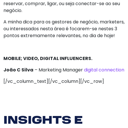
reservar, comprar, ligar, ou seja conectar-se ao seu
negócio.
A minha dica para os gestores de negócio, marketers,
Serv
ou interessados nesta área é focarem-se nestes 3
pontos extremamente relevantes, no dia de hoje!
So
MOBILE; VIDEO, DIGITAL INFLUENCERS.
N
João C Silva
– Marketing Manager
digital connection
Clie
[/vc_column_text][/vc_column][/vc_row]
Bl
Cont
INSIGHTS E