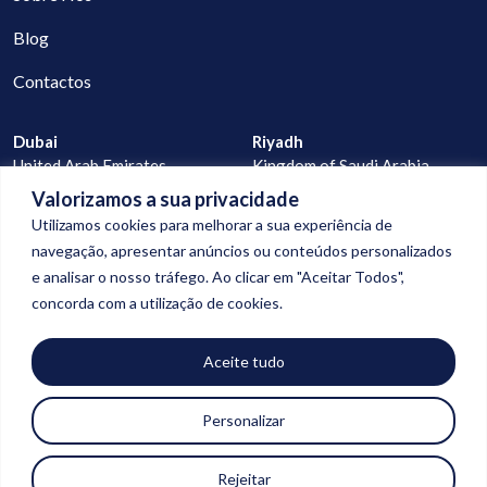
Blog
Contactos
Dubai
Riyadh
United Arab Emirates
Kingdom of Saudi Arabia
Valorizamos a sua privacidade
Lisbon
Praia
Utilizamos cookies para melhorar a sua experiência de
Portugal
Cape Verde
navegação, apresentar anúncios ou conteúdos personalizados
e analisar o nosso tráfego. Ao clicar em "Aceitar Todos",
geral@digitalconnection.pt
concorda com a utilização de cookies.
+351 913 988 058
+351 927 277 523
Aceite tudo
Personalizar
© Copyright 2026
digital connection
| Todos os direitos reservados |
Rejeitar